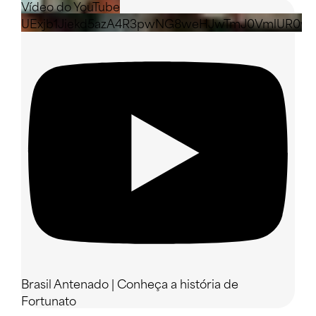
Vídeo do YouTube
UExjb1Jiekd5azA4R3pwNG8weHJwTmJ0VmlUR0w
Brasil Antenado | Conheça a história de
Fortunato