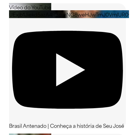
Vídeo do YouTube
UExjb1Jiekd5azA4R3pwNG8weHJwTmJ0VmlUR0w
Brasil Antenado | Conheça a história de Seu José