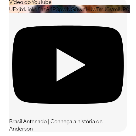
Vídeo do YouTube
UExjb1Jiekd5azA4R3pwNG8weHJwTmJ0VmlUR0w
Brasil Antenado | Conheça a história de
Anderson