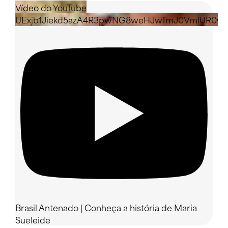
Vídeo do YouTube
UExjb1Jiekd5azA4R3pwNG8weHJwTmJ0VmlUR0
Brasil Antenado | Conheça a história de Maria
Sueleide