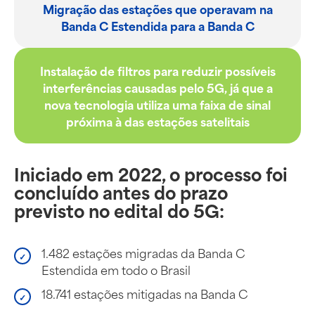
Migração das estações que operavam na
Banda C Estendida para a Banda C
Instalação de filtros para reduzir possíveis
interferências causadas pelo 5G, já que a
nova tecnologia utiliza uma faixa de sinal
próxima à das estações satelitais
Iniciado em 2022, o processo foi
concluído antes do prazo
previsto no edital do 5G:
1.482 estações migradas da Banda C
Estendida em todo o Brasil
18.741 estações mitigadas na Banda C